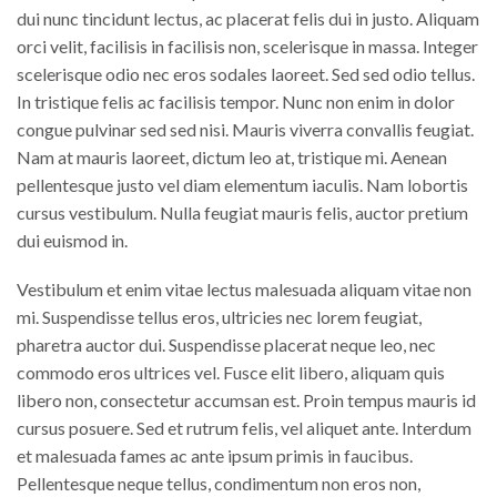
dui nunc tincidunt lectus, ac placerat felis dui in justo. Aliquam
orci velit, facilisis in facilisis non, scelerisque in massa. Integer
scelerisque odio nec eros sodales laoreet. Sed sed odio tellus.
In tristique felis ac facilisis tempor. Nunc non enim in dolor
congue pulvinar sed sed nisi. Mauris viverra convallis feugiat.
Nam at mauris laoreet, dictum leo at, tristique mi. Aenean
pellentesque justo vel diam elementum iaculis. Nam lobortis
cursus vestibulum. Nulla feugiat mauris felis, auctor pretium
dui euismod in.
Vestibulum et enim vitae lectus malesuada aliquam vitae non
mi. Suspendisse tellus eros, ultricies nec lorem feugiat,
pharetra auctor dui. Suspendisse placerat neque leo, nec
commodo eros ultrices vel. Fusce elit libero, aliquam quis
libero non, consectetur accumsan est. Proin tempus mauris id
cursus posuere. Sed et rutrum felis, vel aliquet ante. Interdum
et malesuada fames ac ante ipsum primis in faucibus.
Pellentesque neque tellus, condimentum non eros non,