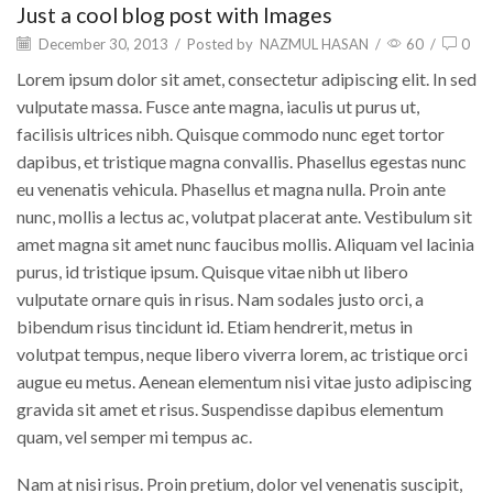
Just a cool blog post with Images
December 30, 2013
/
Posted by
NAZMUL HASAN
/
60
/
0
Lorem ipsum dolor sit amet, consectetur adipiscing elit. In sed
vulputate massa. Fusce ante magna, iaculis ut purus ut,
facilisis ultrices nibh. Quisque commodo nunc eget tortor
dapibus, et tristique magna convallis. Phasellus egestas nunc
eu venenatis vehicula. Phasellus et magna nulla. Proin ante
nunc, mollis a lectus ac, volutpat placerat ante. Vestibulum sit
amet magna sit amet nunc faucibus mollis. Aliquam vel lacinia
purus, id tristique ipsum. Quisque vitae nibh ut libero
vulputate ornare quis in risus. Nam sodales justo orci, a
bibendum risus tincidunt id. Etiam hendrerit, metus in
volutpat tempus, neque libero viverra lorem, ac tristique orci
augue eu metus. Aenean elementum nisi vitae justo adipiscing
gravida sit amet et risus. Suspendisse dapibus elementum
quam, vel semper mi tempus ac.
Nam at nisi risus. Proin pretium, dolor vel venenatis suscipit,