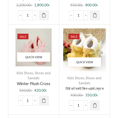
লাইট লুমিনাস সফট সোল স্পোর্ট শু
Sandal
2,200.00
৳
1,800.00
৳
950.00
৳
800.00
৳
ফর বেবি র্গাল/বয়
SALE
SALE
QUICK VIEW
QUICK VIEW
Kids Shoes
,
Shoes and
Kids Shoes
,
Shoes and
Sandals
Sandals
Winter Plush Cross
নিউ বর্ন সফট কিপ ওয়ার্ম স্নো শু
Section Cotton কিডস ওয়ার্ম
550.00
৳
420.00
৳
(0-15) Months – Yellow
নন-স্লিপ স্লিপার
400.00
৳
350.00
৳