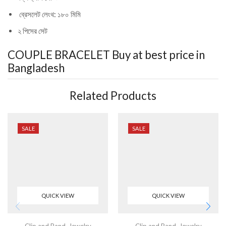
ব্রেসলেট লেংথ: ১৮০ মিমি
২ পিসের সেট
COUPLE BRACELET
Buy at best price in
Bangladesh
Related Products
SALE
SALE
QUICK VIEW
QUICK VIEW
Clip and Band
,
Jewelry
Clip and Band
,
Jewelry