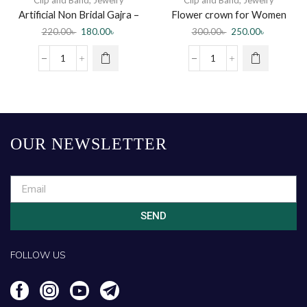
Artificial Non Bridal Gajra –
Flower crown for Women
Hijab Band
(Color random)
220.00
৳
180.00
৳
300.00
৳
250.00
৳
OUR NEWSLETTER
SEND
FOLLOW US