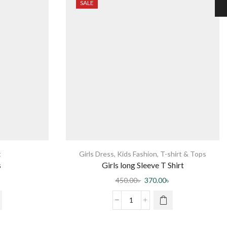
SALE
t
Girls Dress
,
Kids Fashion
,
T-shirt & Tops
s
Girls long Sleeve T Shirt
450.00
৳
370.00
৳