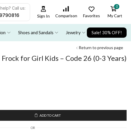
0
help? Call us:
9790816
Favorites
My Cart
Comparison
Sign In
ion
Shoes and Sandals
Jewelry
Sale! 30% OFF!
Return to previous page
Frock for Girl Kids – Code 26 (0-3 Years)
ADD TO CART
OR