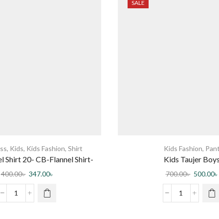
SALE
ss
,
Kids
,
Kids Fashion
,
Shirt
Kids Fashion
,
Pan
l Shirt 20- CB-Flannel Shirt-
Kids Taujer Boy
0003 DR
400.00
৳
347.00
৳
700.00
৳
500.00
৳