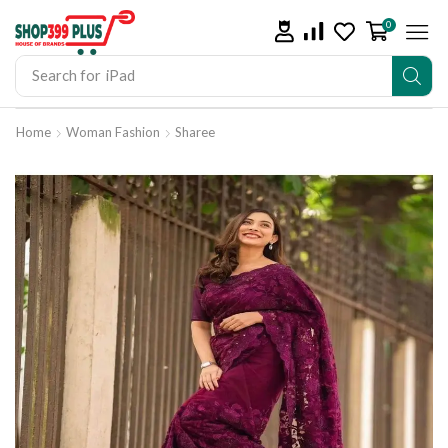
0
Search for
iPad
Home
Woman Fashion
Sharee