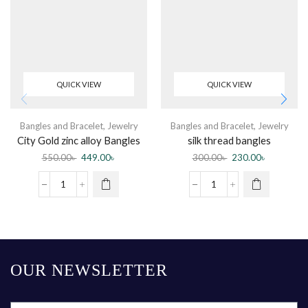
QUICK VIEW
QUICK VIEW
Bangles and Bracelet
,
Jewelry
Bangles and Bracelet
,
Jewelry
City Gold zinc alloy Bangles
silk thread bangles
(2pis)
550.00
৳
449.00
৳
300.00
৳
230.00
৳
OUR NEWSLETTER