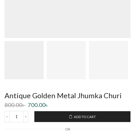
Antique Golden Metal Jhumka Churi
800.00
৳
700.00
৳
ADD TO CART
OR