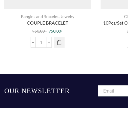
Bangles and Bracelet
,
Jewelry
Cl
COUPLE BRACELET
10Pcs/Set 
Ha
950.00
৳
750.00
৳
OUR NEWSLETTER