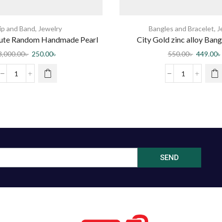
ip and Band
,
Jewelry
Bangles and Bracelet
,
J
Cute Random Handmade Pearl
City Gold zinc alloy Bang
irclips For Women
3,000.00
৳
250.00
৳
550.00
৳
449.00
৳
SEND