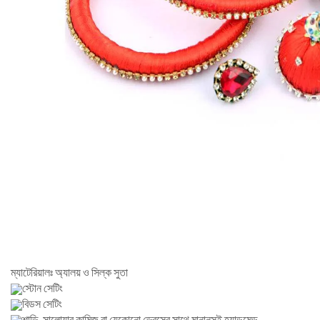
ম্যাটেরিয়ালঃ অ্যালয় ও সিল্ক সুতা
স্টোন সেটিং
বিডস সেটিং
শাড়ি, সালোয়ার কামিজ বা যেকোনো ড্রেসের সাথে মানানসই হ্যান্ডমেড