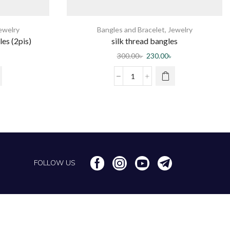
ewelry
Bangles and Bracelet
,
Jewelry
les (2pis)
silk thread bangles
300.00
৳
230.00
৳
FOLLOW US