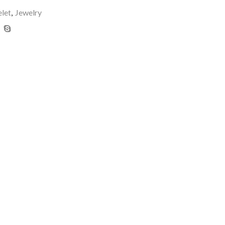
elet
,
Jewelry