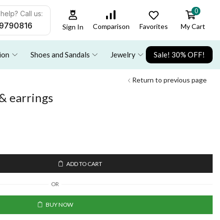
0
help? Call us:
9790816
Favorites
My Cart
Comparison
Sign In
ion
Shoes and Sandals
Jewelry
Sale! 30% OFF!
Return to previous page
 & earrings
ADD TO CART
OR
BUY NOW