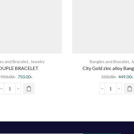
es and Bracelet
,
Jewelry
Bangles and Bracelet
,
J
OUPLE BRACELET
City Gold zinc alloy Bang
950.00
৳
750.00
৳
550.00
৳
449.00
৳