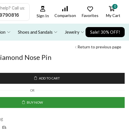
0
help? Call us:
9790816
Favorites
My Cart
Comparison
Sign In
ion
Shoes and Sandals
Jewelry
Sale! 30% OFF!
Return to previous page
iamond Nose Pin
ADD TO CART
OR
BUY NOW
ng