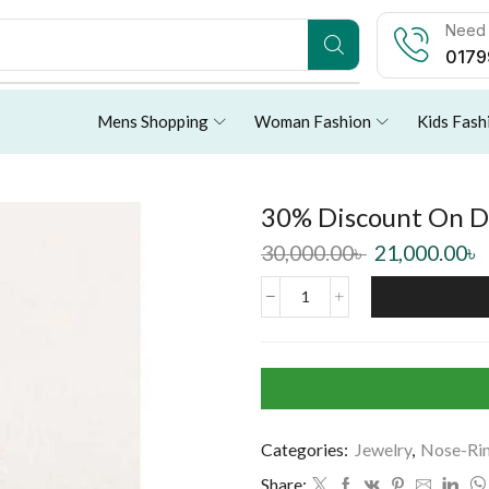
Need 
0179
Mens Shopping
Woman Fashion
Kids Fash
30% Discount On D
30,000.00
৳
21,000.00
৳
Categories:
Jewelry
,
Nose-Ri
Share: