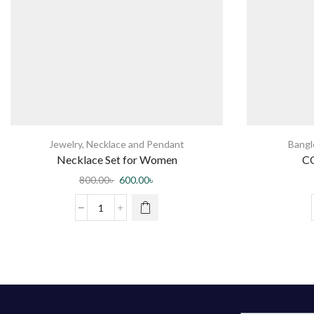
Jewelry
,
Necklace and Pendant
Bangl
Necklace Set for Women
C
800.00
৳
600.00
৳