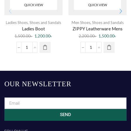
QUICK VIEW
QUICK VIEW
Ladies Shoes
,
Shoes and Sandals
Men Shoes
,
Shoes and Sandals
Ladies Boot
ZIPPY Leatherware Mens
Leather Sandal
1,500.00
৳
1,200.00
৳
2,200.00
৳
1,500.00
৳
OUR NEWSLETTER
SEND